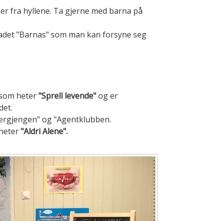
ker fra hyllene. Ta gjerne med barna på
det "Barnas" som man kan forsyne seg
 som heter
"Sprell levende"
og er
det.
vergjengen" og "Agentklubben.
 heter
"Aldri Alene".