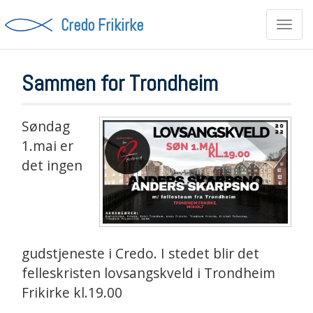
Credo Frikirke
Toggl
navig
Sammen for Trondheim
Søndag
1.mai er
det ingen
gudstjeneste i Credo. I stedet blir det
felleskristen lovsangskveld i Trondheim
Frikirke kl.19.00