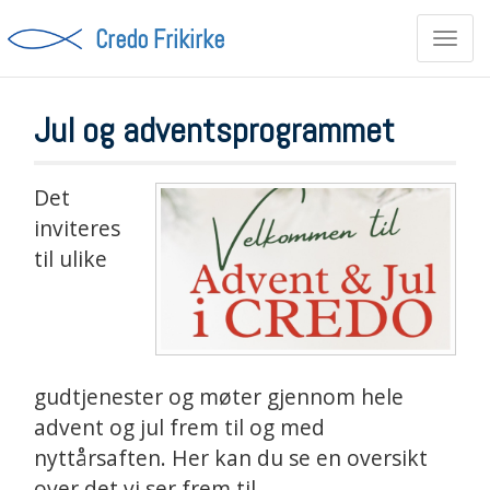
Credo Frikirke
Toggl
navig
Jul og adventsprogrammet
Det
inviteres
til ulike
gudtjenester og møter gjennom hele
advent og jul frem til og med
nyttårsaften. Her kan du se en oversikt
over det vi ser frem til.