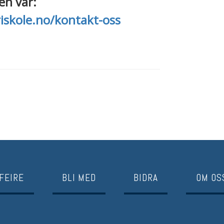
en vår:
iskole.no/kontakt-oss
FEIRE
BLI MED
BIDRA
OM OS