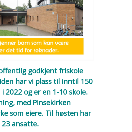
offentlig godkjent friskole
iden har vi plass til inntil 150
 i 2022 og er en 1-10 skole.
ening, med
Pinsekirken
rke
som eiere. Til høsten har
g 23 ansatte.