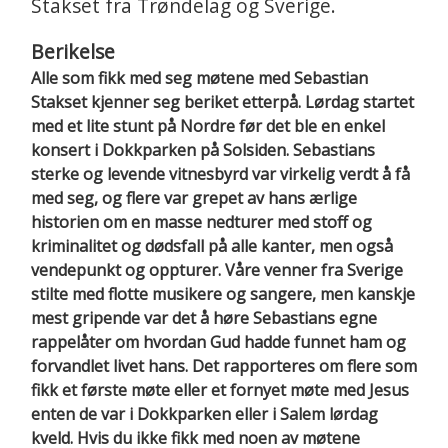
Stakset fra Trøndelag og Sverige.
Berikelse
Alle som fikk med seg møtene med Sebastian
Stakset kjenner seg beriket etterpå. Lørdag startet
med et lite stunt på Nordre før det ble en enkel
konsert i Dokkparken på Solsiden. Sebastians
sterke og levende vitnesbyrd var virkelig verdt å få
med seg, og flere var grepet av hans ærlige
historien om en masse nedturer med stoff og
kriminalitet og dødsfall på alle kanter, men også
vendepunkt og oppturer. Våre venner fra Sverige
stilte med flotte musikere og sangere, men kanskje
mest gripende var det å høre Sebastians egne
rappelåter om hvordan Gud hadde funnet ham og
forvandlet livet hans. Det rapporteres om flere som
fikk et første møte eller et fornyet møte med Jesus
enten de var i Dokkparken eller i Salem lørdag
kveld. Hvis du ikke fikk med noen av møtene