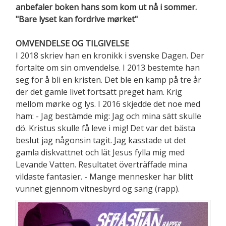
anbefaler boken hans som kom ut nå i sommer.
"Bare lyset kan fordrive mørket"
OMVENDELSE OG TILGIVELSE
I 2018 skriev han en kronikk i svenske Dagen. Der
fortalte om sin omvendelse. I 2013 bestemte han
seg for å bli en kristen. Det ble en kamp på tre år
der det gamle livet fortsatt preget ham. Krig
mellom mørke og lys. I 2016 skjedde det noe med
ham: - Jag bestämde mig: Jag och mina sätt skulle
dö. Kristus skulle få leve i mig! Det var det bästa
beslut jag någonsin tagit. Jag kasstade ut det
gamla diskvattnet och lät Jesus fylla mig med
Levande Vatten. Resultatet överträffade mina
vildaste fantasier. - Mange mennesker har blitt
vunnet gjennom vitnesbyrd og sang (rapp).