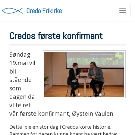
Credo Frikirke
Toggl
navig
Credos første konfirmant
Søndag
19.mai vil
bli
stående
som
dagen da
vi feiret
vår første konfirmant, Øystein Vaulen
Dette ble en stor dag i Credos korte historie.
Rammen for dagen kunne knapt ha vært bedre;