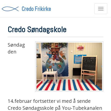
Credo Frikirke
Toggl
navig
Credo Søndagskole
Søndag
den
14.februar fortsetter vi med å sende
Credo Søndagsskole på You-Tubekanalen