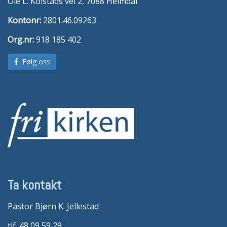
Ole L. Kolstads vei 2, 7088 Heimdal
Kontonr:
2801.46.09263
Org.nr:
918 185 402
Følg oss
Ta kontakt
Pastor Bjørn K. Jellestad
tlf. 48 09 59 29