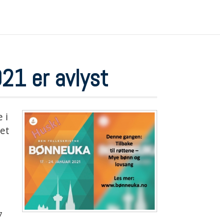
21 er avlyst
 i
et
7