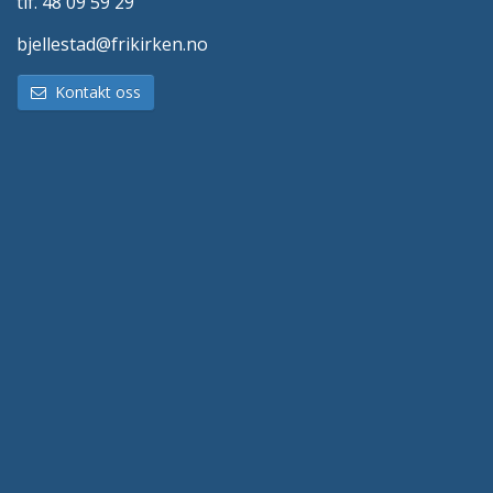
tlf. 48 09 59 29
bjellestad@frikirken.no
Kontakt oss