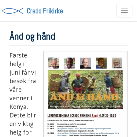
Credo Frikirke
Toggl
navig
Ånd og hånd
Første
helg i
juni får vi
besøk fra
våre
venner i
Kenya.
Dette blir
en viktig
helg for