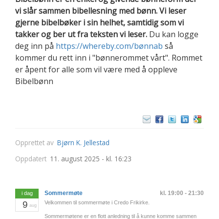
vi slår sammen bibellesning med bønn. Vi leser
gjerne bibelbøker i sin helhet, samtidig som vi
takker og ber ut fra teksten vi leser.
Du kan logge
deg inn på
https://whereby.com/bønnab
så
kommer du rett inn i "bønnerommet vårt". Rommet
er åpent for alle som vil være med å oppleve
Bibelbønn
Opprettet av
Bjørn K. Jellestad
Oppdatert
11. august 2025 - kl. 16:23
Sommermøte
kl. 19:00 - 21:30
i dag
9
Velkommen til sommermøte i Credo Frikirke.
aug
Sommermøtene er en flott anledning til å kunne komme sammen