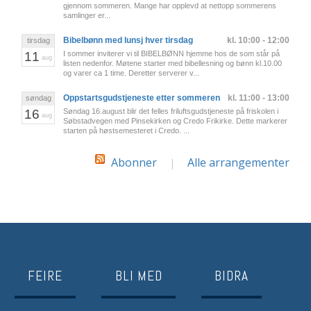
gjennom sommeren. Mange har opplevd at nettopp sommerens
samlinger er...
Bibelbønn med lunsj hver tirsdag
kl. 10:00 - 12:00
tirsdag
11
I sommer inviterer vi til BIBELBØNN hjemme hos de som står på
aug
listen nedenfor. Møtene starter med bibellesning og bønn kl.10.00
og varer ca 1 time. Deretter serverer v...
Oppstartsgudstjeneste etter sommeren
kl. 11:00 - 13:00
søndag
16
Søndag 16.august blir det felles friluftsgudstjeneste på friskolen i
aug
Søbstadvegen med Pinsekirken og Credo Frikirke. Dette markerer
starten på høstsemesteret i Credo. ...
Abonner
Alle arrangementer
|
FEIRE
BLI MED
BIDRA