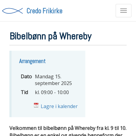
Credo Frikirke
Toggl
navig
Bibelbønn på Whereby
Arrangement
Dato
Mandag 15.
september 2025
Tid
kl. 09:00 - 10:00
Lagre i kalender
Velkommen til bibelbønn på Whereby fra kl. 9 til 10.
Bibelbønn er en enkel og givende bønneform der