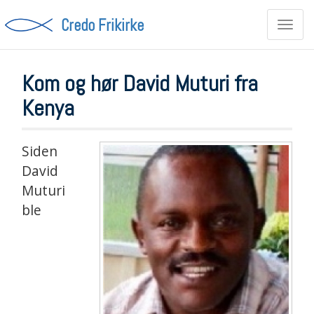
Credo Frikirke
Toggl
navig
Kom og hør David Muturi fra
Kenya
Siden
David
Muturi
ble