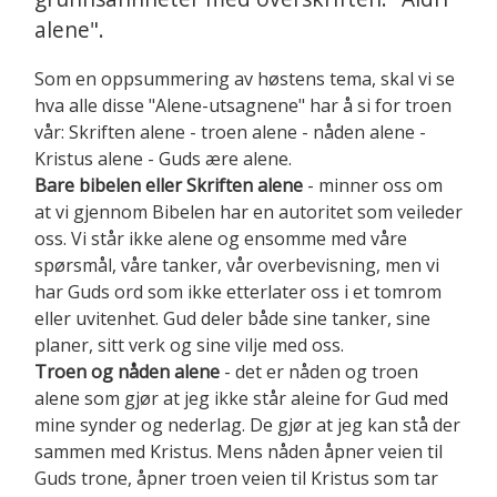
alene".
Som en oppsummering av høstens tema, skal vi se
hva alle disse "Alene-utsagnene" har å si for troen
vår: Skriften alene - troen alene - nåden alene -
Kristus alene - Guds ære alene.
Bare bibelen eller Skriften alene
- minner oss om
at vi gjennom Bibelen har en autoritet som veileder
oss. Vi står ikke alene og ensomme med våre
spørsmål, våre tanker, vår overbevisning, men vi
har Guds ord som ikke etterlater oss i et tomrom
eller uvitenhet. Gud deler både sine tanker, sine
planer, sitt verk og sine vilje med oss.
Troen og nåden alene
- det er nåden og troen
alene som gjør at jeg ikke står aleine for Gud med
mine synder og nederlag. De gjør at jeg kan stå der
sammen med Kristus. Mens nåden åpner veien til
Guds trone, åpner troen veien til Kristus som tar