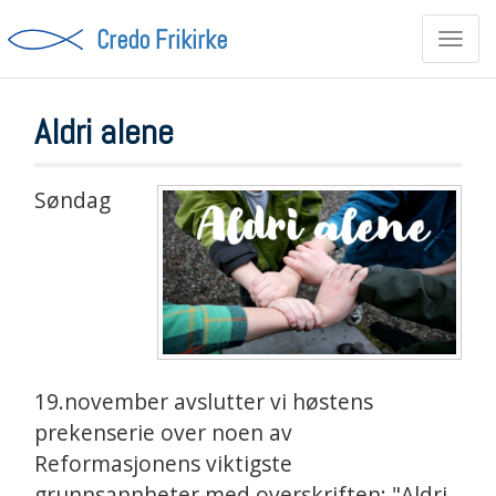
Credo Frikirke
Toggl
navig
Aldri alene
Søndag
19.november avslutter vi høstens
prekenserie over noen av
Reformasjonens viktigste
grunnsannheter med overskriften: "Aldri